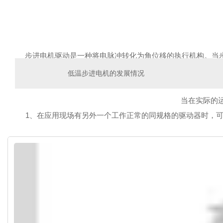
步进电机驱动是一种将电脉冲转化为角位移的执行机构。当
的角度一步一步运行的。可以通过控制脉冲个数来控制角位移
低温步进电机的发展情况
当在实际的
1、在应用现场有另外一个工作正常的同规格的驱动器时，
2、驱动器上电后，驱动器的故障灯是否闪烁，
3、给驱动器供电，检查驱动器的电源灯是否正常。如（DDO
以上